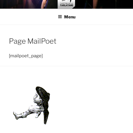
Aller
THÉÂTRE DE LA TARLATANE
au
Menu
contenu
principal
Page MailPoet
[mailpoet_page]